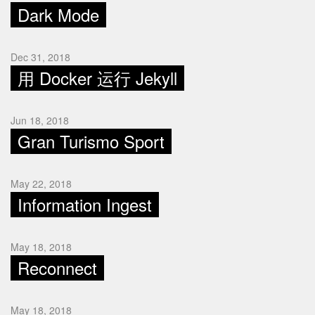
Dark Mode
Dec 31, 2018
用 Docker 运行 Jekyll
Jun 18, 2018
Gran Turismo Sport
May 22, 2018
Information Ingest
May 18, 2018
Reconnect
May 18, 2018