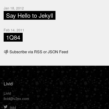
Jan 18, 2012
Say Hello to Jekyll
Feb 14, 2011
1Q84
Subscribe via
RSS
or
JSON Feed
Livid
Livid
livid@v2ex.com
livid